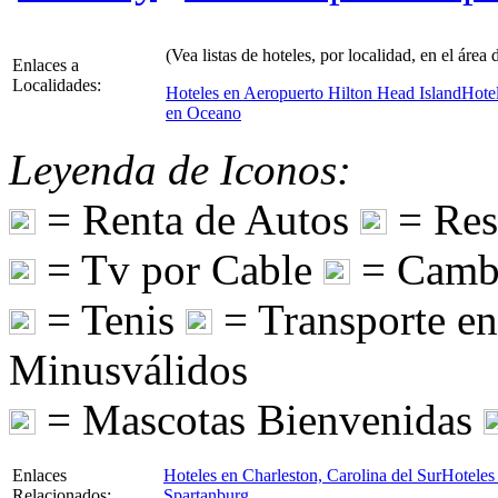
(Vea listas de hoteles, por localidad, en el área
Enlaces a
Localidades:
Hoteles en Aeropuerto Hilton Head Island
Hote
en Oceano
Leyenda de Iconos:
= Renta de Autos
= Res
= Tv por Cable
= Camb
= Tenis
= Transporte e
Minusválidos
= Mascotas Bienvenidas
Enlaces
Hoteles en Charleston, Carolina del Sur
Hoteles 
Relacionados:
Spartanburg