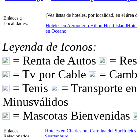
(Vea listas de hoteles, por localidad, en el área
Enlaces a
Localidades:
Hoteles en Aeropuerto Hilton Head Island
Hote
en Oceano
Leyenda de Iconos:
= Renta de Autos
= Res
= Tv por Cable
= Camb
= Tenis
= Transporte e
Minusválidos
= Mascotas Bienvenidas
Enlaces
Hoteles en Charleston, Carolina del Sur
Hoteles 
Relacionados:
Spartanburg